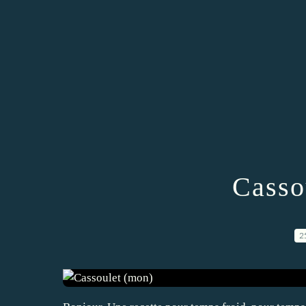
Casso
2