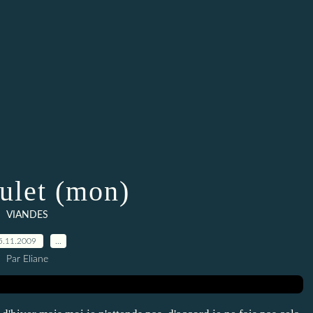
ulet (mon)
VIANDES
5.11.2009
…
Par Eliane