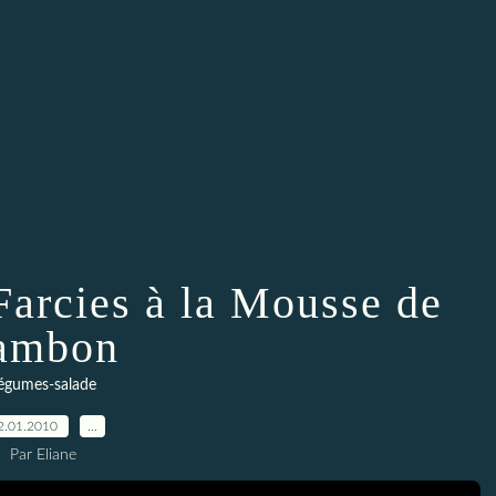
Farcies à la Mousse de
ambon
égumes-salade
2.01.2010
…
Par Eliane