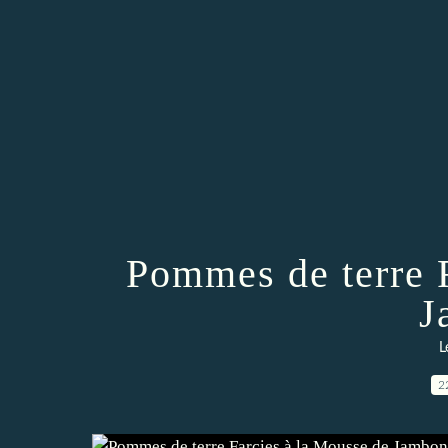
Pommes de terre 
J
L
2