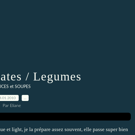
ates / Legumes
CES et SOUPES
8.01.2010
…
Par Eliane
 et light, je la prépare assez souvent, elle passe super bien