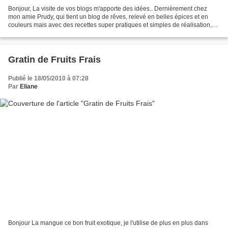
Bonjour, La visite de vos blogs m'apporte des idées.. Dernièrement chez
mon amie Prudy, qui tient un blog de rêves, relevé en belles épices et en
couleurs mais avec des recettes super pratiques et simples de réalisation,
j'ai vu des citrons sur de la...
Gratin de Fruits Frais
Publié le 18/05/2010 à 07:28
Par
Eliane
Bonjour La mangue ce bon fruit exotique, je l'utilise de plus en plus dans