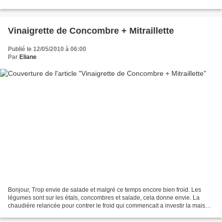
résistante. L’églefin,...
Vinaigrette de Concombre + Mitraillette
Publié le 12/05/2010 à 06:00
Par
Eliane
Bonjour, Trop envie de salade et malgré ce temps encore bien froid. Les
légumes sont sur les étals, concombres et salade, cela donne envie. La
chaudiére relancée pour contrer le froid qui commencait a investir la maison,
j'ai voulu donner l'illusion de...