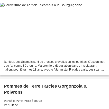
Bonjour, Les Scampis sont de grosses crevettes cuites ou frites. C'est un met
que j'ai connu très jeune. Ma première dégustation dans un restaurant
italien, pour fêter mes 18 ans, avec le futur mister R et des amis. Les scampis
étaient proposés en beignets,...
Pommes de Terre Farcies Gorgonzola &
Poivrons
Publié le 22/11/2010 à 06:20
Par
Eliane