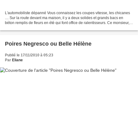
L'automobiliste dépanné Vous connaissez les coupes vitesse, les chicanes
.... Sur la route devant ma maison, il y a deux solides et grands bacs en
béton remplis de fleurs en été qui font office de ralentisseurs. Ce monsieur,
assurément, a démoli la roue...
Poires Negresco ou Belle Hélène
Publié le 17/11/2010 à 05:23
Par
Eliane