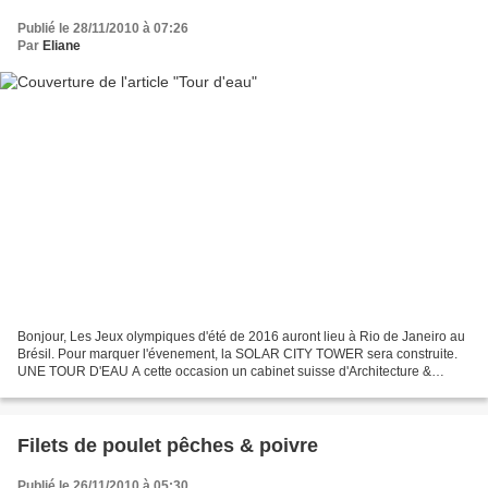
Publié le 28/11/2010 à 07:26
Par
Eliane
Bonjour, Les Jeux olympiques d'été de 2016 auront lieu à Rio de Janeiro au
Brésil. Pour marquer l'évenement, la SOLAR CITY TOWER sera construite.
UNE TOUR D'EAU A cette occasion un cabinet suisse d'Architecture &
Design propose un projet unique et totalement...
Filets de poulet pêches & poivre
Publié le 26/11/2010 à 05:30