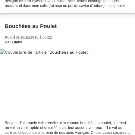
désigné ce sera Sylvia la Dracenoise. Nous avons échangé quelques
produits et dans mon colis, j'ai reçu un pot de caviar d'aubergines. (pour voir
le colis que je lui ai envoyé, rendez vous...
Bouchées au Poulet
Publié le 10/11/2010 à 06:22
Par
Eliane
Bonjour, J'ai appelé cette recette ultra connue bouchée au poulet, car c'est
un vol au vent rapide et simplifié, mais tout aussi savoureux. - "Le vol-au-
vent est la bouchée à la reine de nos amis Français. Chose assez cocasse si