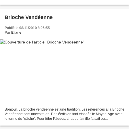
l’on considère le fait...
Brioche Vendéenne
Publié le 08/11/2010 à 05:55
Par
Eliane
Bonjour, La brioche vendéenne est une tradition. Les références à la Brioche
Vendéenne sont ancestrales. Des écrits en font état dès le Moyen-Âge avec
le terme de "gâche". Pour fêter Pâques, chaque famille faisait ou
commandait au boulanger une brioche....