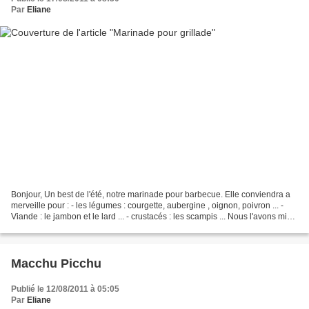
Par
Eliane
Bonjour, Un best de l'été, notre marinade pour barbecue. Elle conviendra a
merveille pour : - les légumes : courgette, aubergine , oignon, poivron ... -
Viande : le jambon et le lard ... - crustacés : les scampis ... Nous l'avons mise
au point Caroline...
Macchu Picchu
Publié le 12/08/2011 à 05:05
Par
Eliane