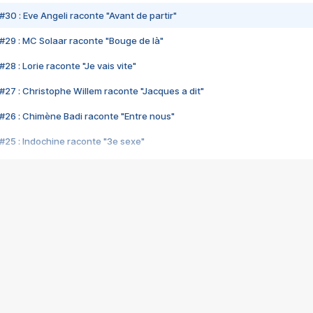
#30 : Eve Angeli raconte "Avant de partir"
#29 : MC Solaar raconte "Bouge de là"
28 : Lorie raconte "Je vais vite"
#27 : Christophe Willem raconte "Jacques a dit"
#26 : Chimène Badi raconte "Entre nous"
#25 : Indochine raconte "3e sexe"
#24 : Zaho raconte "C'est chelou"
#23 : Patrick Bruel raconte "Au café des délices"
#22 : Kyo raconte "Le chemin"
#21 : Nolwenn Leroy raconte "Cassé"
#20 : Patrick Hernandez raconte "Born to be alive"
#19 : Lorie raconte "Près de moi"