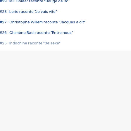
#29 : MC Solaar raconte "Bouge de là"
28 : Lorie raconte "Je vais vite"
#27 : Christophe Willem raconte "Jacques a dit"
#26 : Chimène Badi raconte "Entre nous"
#25 : Indochine raconte "3e sexe"
#24 : Zaho raconte "C'est chelou"
#23 : Patrick Bruel raconte "Au café des délices"
#22 : Kyo raconte "Le chemin"
#21 : Nolwenn Leroy raconte "Cassé"
#20 : Patrick Hernandez raconte "Born to be alive"
#19 : Lorie raconte "Près de moi"
#18 : Michael Jones raconte "A nos actes manqués" (avec Jean-Jacque
#17 : Khaled raconte "Aïcha"