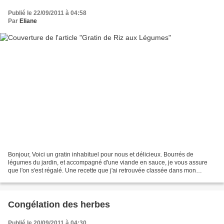
Publié le 22/09/2011 à 04:58
Par
Eliane
Bonjour, Voici un gratin inhabituel pour nous et délicieux. Bourrés de
légumes du jardin, et accompagné d'une viande en sauce, je vous assure
que l'on s'est régalé. Une recette que j'ai retrouvée classée dans mon
dossier 'à faire' mais je serais bien...
Congélation des herbes
Publié le 20/09/2011 à 04:30