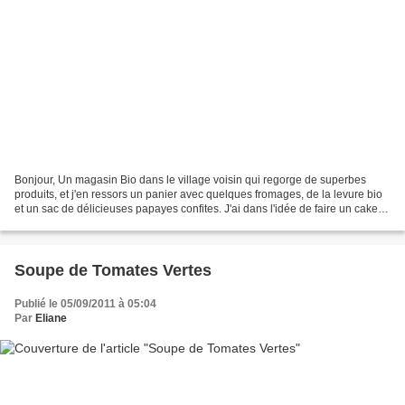
Bonjour, Un magasin Bio dans le village voisin qui regorge de superbes
produits, et j'en ressors un panier avec quelques fromages, de la levure bio
et un sac de délicieuses papayes confites. J'ai dans l'idée de faire un cake
mais voila il ne reste que...
Soupe de Tomates Vertes
Publié le 05/09/2011 à 05:04
Par
Eliane