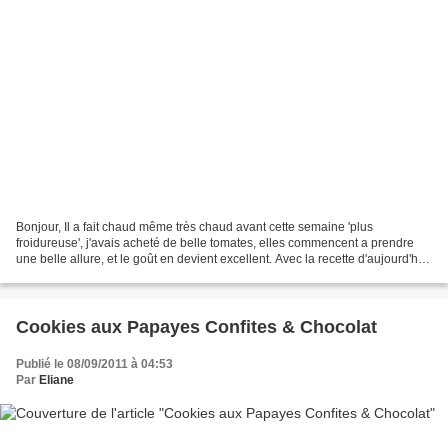
Bonjour, Il a fait chaud même très chaud avant cette semaine 'plus
froidureuse', j'avais acheté de belle tomates, elles commencent a prendre
une belle allure, et le goût en devient excellent. Avec la recette d'aujourd'hui
c'est une nouvelle façon de les...
Cookies aux Papayes Confites & Chocolat
Publié le 08/09/2011 à 04:53
Par
Eliane