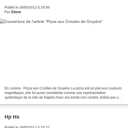
Publié le 28/05/2012 à 16:00
Par
Eliane
En cuisine : Pizza aux Croûtes de Gruyère La pizza est un plat aux couleurs
magnifiques, elle fut aussi considérée comme une représentation
symbolique de la ville de Naples.Avec ses bords noir cendre, brûlés par un
flot de lave chaude du Vésuve,décorée...
Hp Hs
Publié le 28/05/2012 à 10:27