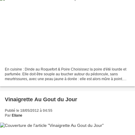
En cuisine : Dinde au Roquefort & Poire Choisissez la poire d'été lourde et
parfumée. Elle doit être souple au toucher autour du pédoncule, sans
meurtrissures, avec une peau jaune à dorée : elle est alors mûre à point.
Fragile, elle craint les chocs....
Vinaigrette Au Gout du Jour
Publié le 18/05/2012 à 04:55
Par
Eliane