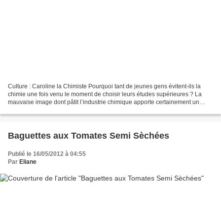
Culture : Caroline la Chimiste Pourquoi tant de jeunes gens évitent-ils la
chimie une fois venu le moment de choisir leurs études supérieures ? La
mauvaise image dont pâtit l’industrie chimique apporte certainement un
premier élément de réponse. Mais...
Baguettes aux Tomates Semi Sèchées
Publié le 16/05/2012 à 04:55
Par
Eliane