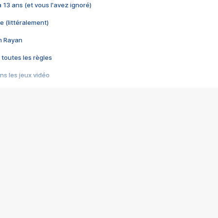
 a 13 ans (et vous l'avez ignoré)
e (littéralement)
im Rayan
 toutes les règles
s les jeux vidéo
us choquant de Rockstar ? - Le scandale BULLY
e plus moche de Steam
du RÊVE tourne au CAUCHEMAR
pendant 8 heures
it… à tort
umiliés par un jeu vidéo
ire - Final Fantasy 8
ti un empire - Age of Empires