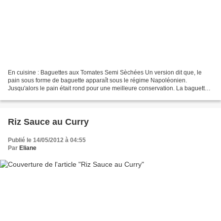
En cuisine : Baguettes aux Tomates Semi Sèchées Un version dit que, le
pain sous forme de baguette apparaît sous le régime Napoléonien.
Jusqu'alors le pain était rond pour une meilleure conservation. La baguette
aurait donc été inventée par les boulangers...
Riz Sauce au Curry
Publié le 14/05/2012 à 04:55
Par
Eliane