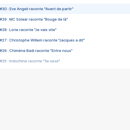
#30 : Eve Angeli raconte "Avant de partir"
#29 : MC Solaar raconte "Bouge de là"
28 : Lorie raconte "Je vais vite"
#27 : Christophe Willem raconte "Jacques a dit"
#26 : Chimène Badi raconte "Entre nous"
#25 : Indochine raconte "3e sexe"
#24 : Zaho raconte "C'est chelou"
#23 : Patrick Bruel raconte "Au café des délices"
#22 : Kyo raconte "Le chemin"
#21 : Nolwenn Leroy raconte "Cassé"
#20 : Patrick Hernandez raconte "Born to be alive"
#19 : Lorie raconte "Près de moi"