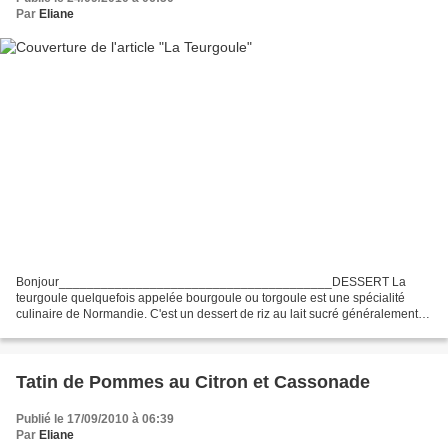
Par
Eliane
Bonjour_______________________________________DESSERT La
teurgoule quelquefois appelée bourgoule ou torgoule est une spécialité
culinaire de Normandie. C'est un dessert de riz au lait sucré généralement
parfumé à la cannelle. Cuit au four très doux mais...
Tatin de Pommes au Citron et Cassonade
Publié le 17/09/2010 à 06:39
Par
Eliane