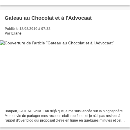
consommé a la cuillère. Il entre dans la composition...
Gateau au Chocolat et à l'Advocaat
Publié le 18/08/2010 à 07:32
Par
Eliane
Bonjour, GATEAU Voila 1 an déjà que je me suis lancée sur la blogosphére...
Mon envie de partager mes recettes était trop forte, et je n'ai pas résister à
l'appel d'over blog qui proposait d'être en ligne en quelques minutes et cela
gratuitement. Grâce...