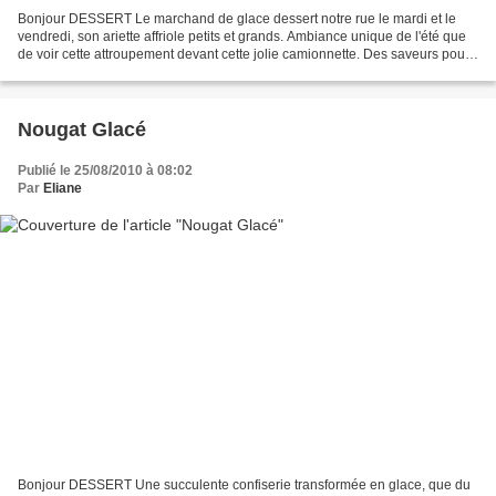
Bonjour DESSERT Le marchand de glace dessert notre rue le mardi et le
vendredi, son ariette affriole petits et grands. Ambiance unique de l'été que
de voir cette attroupement devant cette jolie camionnette. Des saveurs pour
tous les goûts, glaces artisanales...
Nougat Glacé
Publié le 25/08/2010 à 08:02
Par
Eliane
Bonjour DESSERT Une succulente confiserie transformée en glace, que du