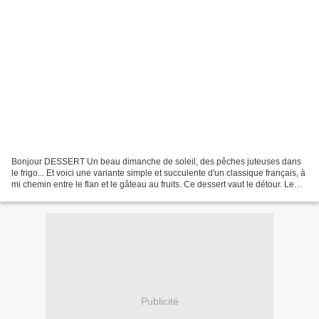
Bonjour DESSERT Un beau dimanche de soleil, des pêches juteuses dans
le frigo... Et voici une variante simple et succulente d'un classique français, à
mi chemin entre le flan et le gâteau au fruits. Ce dessert vaut le détour. Le
clafoutis et un dessert...
Publicité