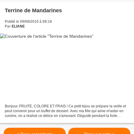
Terrine de Mandarines
Publié le 09/08/2010 à 08:16
Par
ELIANE
Bonjour, FRUITE, COLORE ET FRAIS ! Ce petit bijou se prépare la veille et
peut convenir pour un buffet de dessert. Avec ma fille qui aime m'aider en
cuisine, on a réalisé ce délice en s'amusant. Dégusté pendant la forte
chaleur, c'était délicieux. Je...