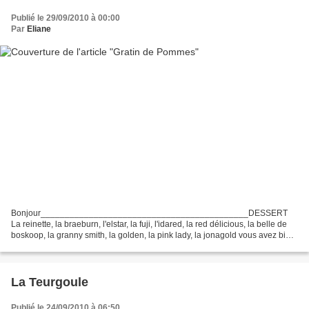
Publié le 29/09/2010 à 00:00
Par
Eliane
Bonjour___________________________________________DESSERT
La reinette, la braeburn, l'elstar, la fuji, l'idared, la red délicious, la belle de
boskoop, la granny smith, la golden, la pink lady, la jonagold vous avez bien
entendu reconnu les différentes...
La Teurgoule
Publié le 24/09/2010 à 06:50