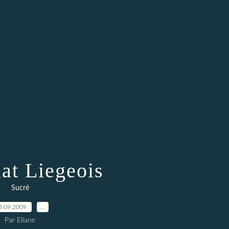
at Liegeois
Sucré
3.09.2009
…
Par Eliane