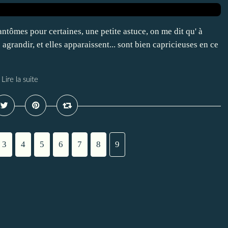
tômes pour certaines, une petite astuce, on me dit qu' à
agrandir, et elles apparaissent... sont bien capricieuses en ce
Lire la suite
3
4
5
6
7
8
9